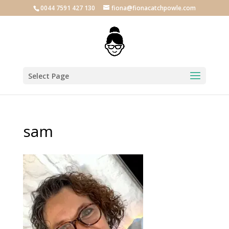
0044 7591 427 130
fiona@fionacatchpowle.com
Select Page
sam